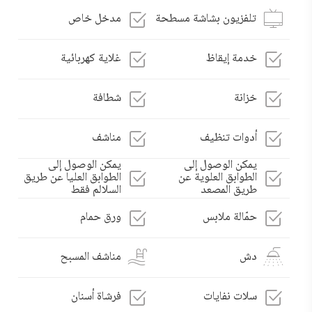
تلفزيون بشاشة مسطحة
مدخل خاص
خدمة إيقاظ
غلاية كهربائية
خزانة
شطافة
أدوات تنظيف
مناشف
يمكن الوصول إلى
يمكن الوصول إلى
الطوابق العلوية عن
الطوابق العليا عن طريق
طريق المصعد
السلالم فقط
حمّالة ملابس
ورق حمام
دش
مناشف المسبح
سلات نفايات
فرشاة أسنان