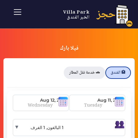
حجز
Villa Park
الخبر الفندق
فيلا بارك
🏨 الفندق
🚗 خدمة نقل المطار
Wednesday
Tuesday
▼